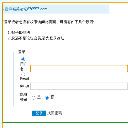
 »
雷锋精英论坛876557.com
没有登录或者您没有权限访问此页面，可能有如下几个原因:
帖子ID非法
您还不是论坛会员,请先登录论坛
登录
用户
名
Email
密 码
隐身
是
否
登录
找回密码