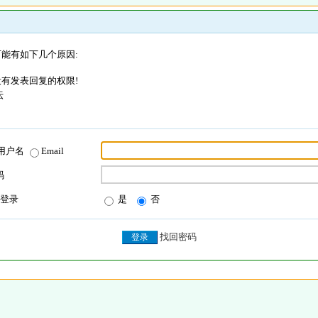
能有如下几个原因:
有发表回复的权限!
坛
用户名
Email
码
登录
是
否
找回密码