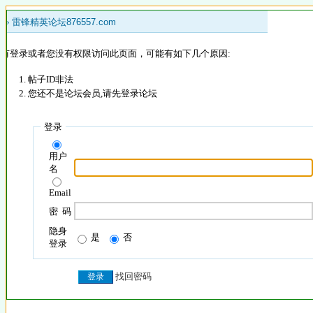
 »
雷锋精英论坛876557.com
没有登录或者您没有权限访问此页面，可能有如下几个原因:
帖子ID非法
您还不是论坛会员,请先登录论坛
登录
用户
名
Email
密 码
隐身
是
否
登录
找回密码