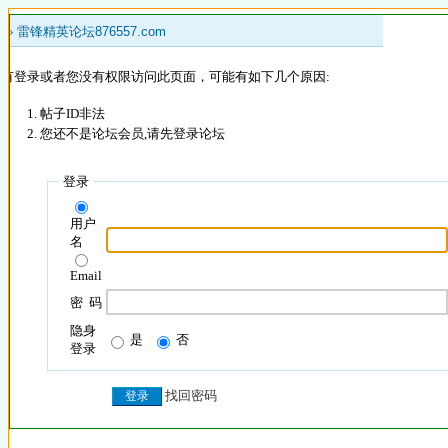
 »
雷锋精英论坛876557.com
没有登录或者您没有权限访问此页面，可能有如下几个原因:
帖子ID非法
您还不是论坛会员,请先登录论坛
登录
用户
名
Email
密 码
隐身
是
否
登录
找回密码