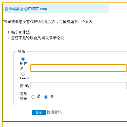
 »
雷锋精英论坛876557.com
没有登录或者您没有权限访问此页面，可能有如下几个原因:
帖子ID非法
您还不是论坛会员,请先登录论坛
登录
用户
名
Email
密 码
隐身
是
否
登录
找回密码